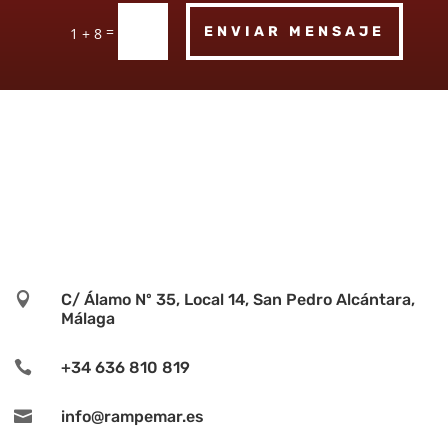
=
ENVIAR MENSAJE
1 + 8

C/ Álamo Nº 35, Local 14, San Pedro Alcántara,
Málaga

+34 636 810 819

info@rampemar.es