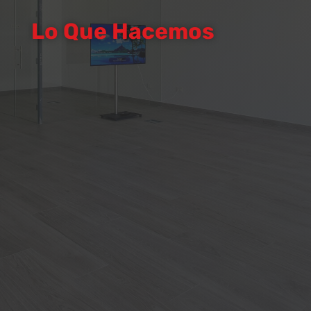
Lo Que Hacemos
Obra Nueva
Viviendas, Locales Comerciales,
Ampliaciones, etc.
Reformas
Interior y Exterior,
Impermeabilizaciones, etc.
Instalaciones y Mantenimiento
Fontanería, Electricidad, Climatización,
etc.