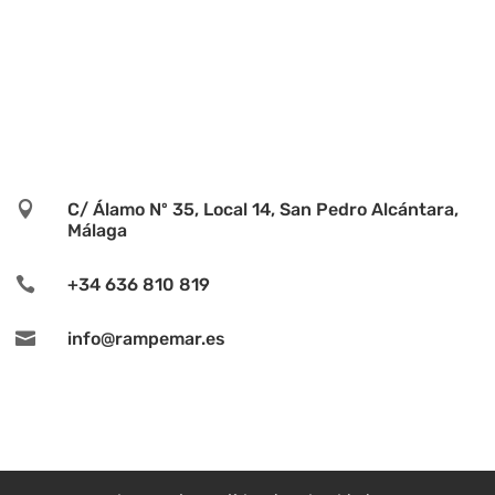

C/ Álamo Nº 35, Local 14, San Pedro Alcántara,
Málaga

+34 636 810 819

info@rampemar.es